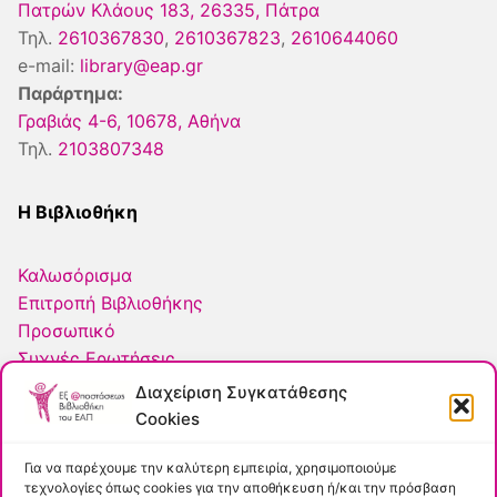
Πατρών Κλάους 183, 26335, Πάτρα
Τηλ.
2610367830
,
2610367823
,
2610644060
e-mail:
library@eap.gr
Παράρτημα:
Γραβιάς 4-6, 10678, Αθήνα
Τηλ.
2103807348
Η Βιβλιοθήκη
Καλωσόρισμα
Επιτροπή Βιβλιοθήκης
Προσωπικό
Συχνές Ερωτήσεις
ΕΛΟΤ
Διαχείριση Συγκατάθεσης
Πολιτική Cookies
Cookies
Για να παρέχουμε την καλύτερη εμπειρία, χρησιμοποιούμε
Εύκολη Πρόσβαση
τεχνολογίες όπως cookies για την αποθήκευση ή/και την πρόσβαση