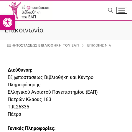
Ανοίξτε τη γραμμή εργαλείω
Επικοινωνία
ΕΞ @ΠΟΣΤΆΣΕΩΣ ΒΙΒΛΙΟΘΉΚΗ ΤΟΥ ΕΑΠ
ΕΠΙΚΟΙΝΩΝΊΑ
Greek
Greek
Διεύθυνση:
Εξ @ποστάσεως Βιβλιοθήκη και Κέντρο
Πληροφόρησης
Ελληνικού Ανοικτού Πανεπιστημίου (ΕΑΠ)
Πατρών Κλάους 183
Αρχική
Τ.Κ.26335
Πάτρα
Η Βιβλιοθήκη
Γενικές Πληροφορίες: