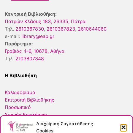
Κεντρική Βιβλιοθήκη:
Πατρών Κλάους 183, 26335, Πάτρα
Τηλ.
2610367830
,
2610367823
,
2610644060
e-mail:
library@eap.gr
Παράρτημα:
Γραβιάς 4-6, 10678, Αθήνα
Τηλ.
2103807348
Η Βιβλιοθήκη
Καλωσόρισμα
Επιτροπή Βιβλιοθήκης
Προσωπικό
Συχνές Ερωτήσεις
ΕΛΟΤ
Διαχείριση Συγκατάθεσης
Πολιτική Cookies
Cookies