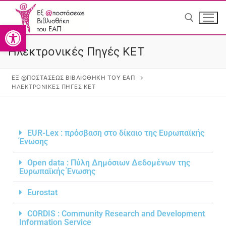
Ανοίξτε τη γραμμή εργαλείω
Ηλεκτρονικές Πηγές ΚΕΤ
ΕΞ @ΠΟΣΤΆΣΕΩΣ ΒΙΒΛΙΟΘΉΚΗ ΤΟΥ ΕΑΠ
ΗΛΕΚΤΡΟΝΙΚΈΣ ΠΗΓΈΣ ΚΕΤ
Greek
Greek
EUR-Lex : πρόσβαση στο δίκαιο της Ευρωπαϊκής
Ένωσης
Open data : Πύλη Δημόσιων Δεδομένων της
Ευρωπαϊκής Ένωσης
Αρχική
Eurostat
Η Βιβλιοθήκη
CORDIS : Community Research and Development
Information Service