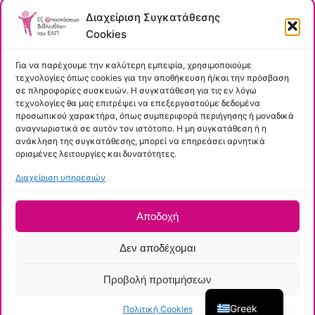
ΕΛΟΤ
Διαχείριση Συγκατάθεσης
Πολιτική Cookies
Cookies
Για να παρέχουμε την καλύτερη εμπειρία, χρησιμοποιούμε
Εύκολη Πρόσβαση
τεχνολογίες όπως cookies για την αποθήκευση ή/και την πρόσβαση
σε πληροφορίες συσκευών. Η συγκατάθεση για τις εν λόγω
τεχνολογίες θα μας επιτρέψει να επεξεργαστούμε δεδομένα
Κύριος Κατάλογος
προσωπικού χαρακτήρα, όπως συμπεριφορά περιήγησης ή μοναδικά
Ρωτήστε μας
αναγνωριστικά σε αυτόν τον ιστότοπο. Η μη συγκατάθεση ή η
ανάκληση της συγκατάθεσης, μπορεί να επηρεάσει αρνητικά
Apothesis
ορισμένες λειτουργίες και δυνατότητες.
Summon
Διαχείριση υπηρεσιών
Αποδοχή
Πνευματικά δικαιώματα © 2026 –
Ελληνικό Ανοικτό
Πανεπιστήμιο
–
Δήλωση Προσβασιμότητας
– Πολιτική
Δεν αποδέχομαι
Πρόσβασης
Τμήμα Εγκαταστάσεων και Εκτέλεσης Έργων – Γραφείο
Προβολή προτιμήσεων
Δικτυακών και Πληροφοριακών Υπηρεσιών – Ομάδα
Εφαρμογών και Λογισμικού
Greek
Πολιτική Cookies