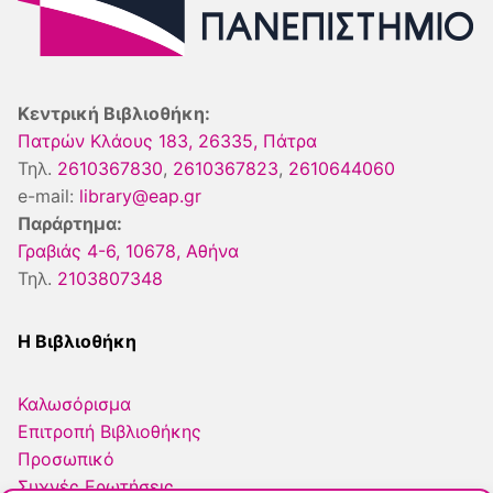
Κεντρική Βιβλιοθήκη:
Πατρών Κλάους 183, 26335, Πάτρα
Τηλ.
2610367830
,
2610367823
,
2610644060
e-mail:
library@eap.gr
Παράρτημα:
Γραβιάς 4-6, 10678, Αθήνα
Τηλ.
2103807348
Η Βιβλιοθήκη
Καλωσόρισμα
Επιτροπή Βιβλιοθήκης
Προσωπικό
Συχνές Ερωτήσεις