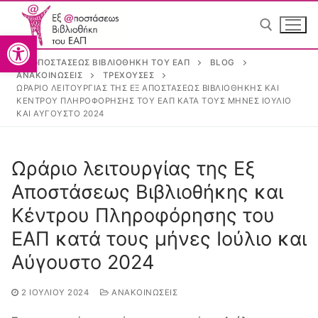
Ανοίξτε τη γραμμή εργαλείω
ΕΞ @ΠΟΣΤΆΣΕΩΣ ΒΙΒΛΙΟΘΉΚΗ ΤΟΥ ΕΑΠ
BLOG
ΑΝΑΚΟΙΝΏΣΕΙΣ
ΤΡΈΧΟΥΣΕΣ
ΩΡΆΡΙΟ ΛΕΙΤΟΥΡΓΊΑΣ ΤΗΣ ΕΞ ΑΠΟΣΤΆΣΕΩΣ ΒΙΒΛΙΟΘΉΚΗΣ ΚΑΙ
ΚΈΝΤΡΟΥ ΠΛΗΡΟΦΌΡΗΣΗΣ ΤΟΥ ΕΑΠ ΚΑΤΆ ΤΟΥΣ ΜΉΝΕΣ ΙΟΎΛΙΟ
ΚΑΙ ΑΎΓΟΥΣΤΟ 2024
Greek
Greek
Ωράριο λειτουργίας της Εξ
Αποστάσεως Βιβλιοθήκης και
Κέντρου Πληροφόρησης του
ΕΑΠ κατά τους μήνες Ιούλιο και
Αρχική
Αύγουστο 2024
Η Βιβλιοθήκη
2 ΙΟΥΛΊΟΥ 2024
ΑΝΑΚΟΙΝΏΣΕΙΣ