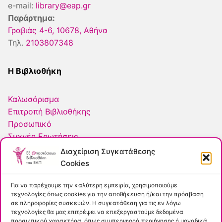
e-mail:
library@eap.gr
Παράρτημα:
Γραβιάς 4-6, 10678, Αθήνα
Τηλ.
2103807348
Η Βιβλιοθήκη
Καλωσόρισμα
Επιτροπή Βιβλιοθήκης
Προσωπικό
Συχνές Ερωτήσεις
ΕΛΟΤ
Διαχείριση Συγκατάθεσης
Πολιτική Cookies
Cookies
Για να παρέχουμε την καλύτερη εμπειρία, χρησιμοποιούμε
Εύκολη Πρόσβαση
τεχνολογίες όπως cookies για την αποθήκευση ή/και την πρόσβαση
σε πληροφορίες συσκευών. Η συγκατάθεση για τις εν λόγω
τεχνολογίες θα μας επιτρέψει να επεξεργαστούμε δεδομένα
Κύριος Κατάλογος
προσωπικού χαρακτήρα, όπως συμπεριφορά περιήγησης ή μοναδικά