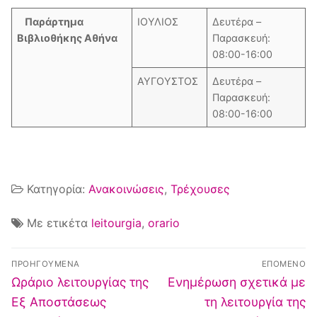
Κέντρο Ευρωπαϊκής Τεκμηρίωσης
Αθήνα
Παράρτημα
ΙΟΥΛΙΟΣ
Δευτέρα –
Βιβλιοθήκης Αθήνα
Παρασκευή:
08:00-16:00
ΑΥΓΟΥΣΤΟΣ
Δευτέρα –
Παρασκευή:
08:00-16:00
Κατηγορία:
Ανακοινώσεις
,
Τρέχουσες
Με ετικέτα
leitourgia
,
orario
ΠΡΟΗΓΟΎΜΕΝΑ
ΕΠΌΜΕΝΟ
Ωράριο λειτουργίας της
Ενημέρωση σχετικά με
Εξ Αποστάσεως
τη λειτουργία της