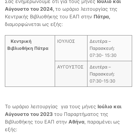
Επιτροπή Βιβλιοθήκης
Σας ενημερώνουμε ότι για τους μήνες
Ιούλιο και
Υπηρεσίες
Αύγουστο του 202
4,
το ωράριο λειτουργίας της
Προσωπικό
Δανεισμός
Κεντρικής Βιβλιοθήκης του ΕΑΠ στην
Πάτρα
,
Ηλεκτρονικές Πηγές
διαμορφώνεται ως εξής:
Κανονισμός
Βιβλίων
Διαδανεισμός
Βάσεις Δεδομένων
Εκπαίδευση Χρηστών
Συνεργασίες
Κεντρική
ΙΟΥΛΙΟΣ
Δευτέρα –
Διπλωματικών εργασιών
Άρθρων
Υπηρεσίες ΑμΕΑ
Ηλεκτρονικά Βιβλία
Ανοικτή Πρόσβαση
Βιβλιοθήκη
Πάτρα
Παρασκευή:
07:30- 15:30
Κράτηση Βιβλίων
Βιβλίων
Ηλεκτρονικές Υπηρεσίες
Ηλεκτρονικά Περιοδικά
Ανακοινώσεις
ΑΥΓΟΥΣΤΟΣ
Δευτέρα –
Κύριος κατάλογος
Κέντρο Ευρωπαϊκής Τεκμηρίωσης (Κ.Ε.Τ.)
Θεματικές Πύλες
Παρασκευή:
Επικοινωνία
07:30-15:30
Ρωτήστε μας..
Κλαδικές Μελέτες
Ωράριο Λειτουργίας
Apothesis.eap.gr
Heal-Link
Που θα μας βρείτε
Το ωράριο λειτουργίας για τους μήνες
Ιούλιο και
Μηχανή Αναζήτησης Ηλεκτρονικών πηγών
Ψηφιακή εργαλειοθήκη έργου PRESS
Αύγουστο του 2023
του Παραρτήματος της
SUMMON
Προσωπικό
Βιβλιοθήκης του ΕΑΠ στην
Αθήνα
, παραμένει ως
Ηλεκτρονικό υλικό ελεύθερης πρόσβασης
εξής:
Παραρτήματα