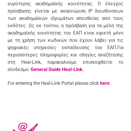
Library Committee
Services
ευρύτερης ακαδημαϊκής κοινότητας. Ο έλεγχος
πρόσβασης γίνεται με αναγνώριση ΙΡ διευθύνσεων
Personnel
Borrowing
Online Sources
των ακαδημαϊκών ιδρυμάτων απευθείας από τους
εκδότες. Ως εκ τούτου, η πρόσβαση για τα μέλη της
Regulation
Books
Interlibrary loan service
Databases
User Training
ακαδημαϊκής κοινότητας του ΕΑΠ είναι εφικτή μόνο
Colaborations
με τη χρήση των κωδικών που έχουν λάβει για τις
Dissertations
Articles
Disabled people
eBooks
Open Access
ψηφιακές υπηρεσίες εκπαίδευσης του ΕΑΠ.Για
Placing a hold
Books
E-services
περισσότερες πληροφορίες και οδηγίες αναζήτησης
e-Journals
Announcements
στη Heal-Link, παρακαλούμε επισκεφθείτε το
Online Public Access Catalogue
European Documentation Centre (EDC)
Subject Gateways
σύνδεσμο:
General Guide Heal-Link
.
Contact
Ask a librarian
Field Studies
For entering the Heal-Link Portal please click
here
.
Opening Hours
Apothesis.eap.gr
Heal-Link
Location
Unified Electronic Resource Search Engine -
Project PRESS
«Summon Discovery»
Personnel
Open Access Digital Material
Branches