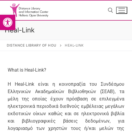
Ανοίξτε τη γραμμή εργαλείω
Heal-Link
DISTANCE LIBRARY OF HOU
HEAL-LINK
English
English
What is Heal-Link?
Η Heal-Link είναι η κοινοπραξία του Συνδέσμου
Ελληνικών Ακαδημαϊκών Βιβλιοθηκών (ΣΕΑΒ), τα
μέλη της οποίας έχουν πρόσβαση σε επιλεγμένα
Home
ηλεκτρονικά περιοδικά διεθνούς εμβέλειας μεγάλων
εκδοτικών οίκων καθώς και σε ηλεκτρονικά βιβλία
The Library
και βιβλιογραφικές βάσεις δεδομένων, για
λογαριασμό των χρηστών τους ή/και μελών της