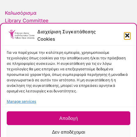
Καλωσόρισμα
Library Committee
Personnel
Διαχείριση Συγκατάθεσης
Συχνές Ερωτήσεις
Cookies
ΕΛΟΤ
Πολιτική Cookies
Για να παρέχουμε την καλύτερη εμπειρία, χρησιμοποιούμε
τεχνολογίες όπως cookies για την αποθήκευση ή/και την πρόσβαση
σε πληροφορίες συσκευών. Η συγκατάθεση για τις εν λόγω
Εύκολη Πρόσβαση
τεχνολογίες θα μας επιτρέψει να επεξεργαστούμε δεδομένα
προσωπικού χαρακτήρα, όπως συμπεριφορά περιήγησης ή μοναδικά
αναγνωριστικά σε αυτόν τον ιστότοπο. Η μη συγκατάθεση ή η
Κύριος Κατάλογος
ανάκληση της συγκατάθεσης, μπορεί να επηρεάσει αρνητικά
ορισμένες λειτουργίες και δυνατότητες.
Ρωτήστε μας
Apothesis
Manage services
Summon
Αποδοχή
Δεν αποδέχομαι
Πνευματικά δικαιώματα © 2026 –
Hellenic Open University
–