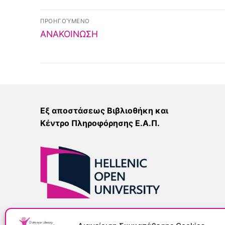
Project PRESS
Personnel
ΠΡΟΗΓΟΎΜΕΝΟ
Open Access Di
ΑΝΑΚΟΙΝΩΣΗ
Branches
Κέντρο Ευρωπ
Athens
Εξ αποστάσεως Βιβλιοθήκη και
Κέντρο Πληροφόρησης Ε.Α.Π.
Central Library: