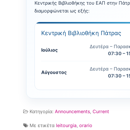
Κεντρικής Βιβλιοθήκης του ΕΑΠ στην Πάτρ
διαμορφώνεται ως εξής:
The Library
Library Commi
Services
Κεντρική Βιβλιοθήκη Πάτρας
Personnel
Borrowing
Online Sources
Δευτέρα – Παρασ
Ιούλιος
Regulation
Books
Interlibrary lo
07:30 – 1
Databases
User Training
Colaborations
Dissertations
Articles
Disabled peop
eBooks
Δευτέρα – Παρασ
Open Access
Αύγουστος
07:30 – 1
Placing a hold
Books
E-services
e-Journals
Announcement
Online Public 
European Docu
Subject Gatew
Contact
Ask a librarian
Field Studies
Κατηγορία:
Announcements
,
Current
Opening Hour
Apothesis.eap.
Heal-Link
Με ετικέτα
leitourgia
,
orario
Location
Unified Elect