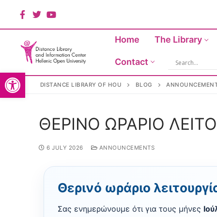
Home
The Library
Contact
Ανοίξτε τη γραμμή εργαλείω
DISTANCE LIBRARY OF HOU
BLOG
ANNOUNCEMEN
ΘΕΡΙΝΟ ΩΡΑΡΙΟ ΛΕΙΤ
English
English
6 JULY 2026
ANNOUNCEMENTS
Θερινό ωράριο λειτουργί
Σας ενημερώνουμε ότι για τους μήνες
Ιού
Home