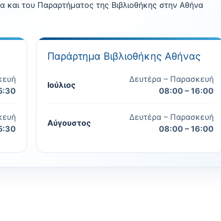
α και του Παραρτήματος της Βιβλιοθήκης στην Αθήνα
ttee
Παράρτημα Βιβλιοθήκης Αθήνας
κευή
Δευτέρα – Παρασκευή
Ιούλιος
an service
5:30
08:00 – 16:00
le
κευή
Δευτέρα – Παρασκευή
Αύγουστος
5:30
08:00 – 16:00
s
Access Catalogue
mentation Centre (EDC)
ays
s
gr
ronic Resource Search Engine - «Summon Discovery»