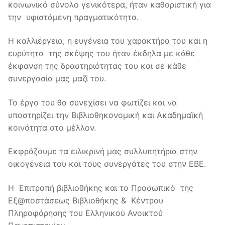
Επιτροπή Βιβλιοθήκης
Υπηρεσίες
κοινωνικό σύνολο γενικότερα, ήταν καθοριστική για
την υφιστάμενη πραγματικότητα.
Προσωπικό
Δανεισμός
Ηλεκτρονικές Πηγές
Η καλλιέργεια, η ευγένεια του χαρακτήρα του και η
Κανονισμός
Βιβλίων
Διαδανεισμός
Βάσεις Δεδομένων
ευρύτητα της σκέψης του ήταν έκδηλα με κάθε
Εκπαίδευση Χρηστών
έκφανση της δραστηριότητας του και σε κάθε
Συνεργασίες
Διπλωματικών εργασιών
Άρθρων
Υπηρεσίες ΑμΕΑ
Ηλεκτρονικά Βιβλία
Ανοικτή Πρόσβαση
συνεργασία μας μαζί του.
Κράτηση Βιβλίων
Βιβλίων
Ηλεκτρονικές Υπηρεσίες
Ηλεκτρονικά Περιοδικά
Το έργο του θα συνεχίσει να φωτίζει και να
Ανακοινώσεις
Κύριος κατάλογος
Κέντρο Ευρωπαϊκής Τεκμηρίωσης (Κ.Ε.Τ.)
υποστηρίζει την Βιβλιοθηκονομική και Ακαδημαϊκή
Θεματικές Πύλες
κοινότητα στο μέλλον.
Επικοινωνία
Ρωτήστε μας..
Κλαδικές Μελέτες
Εκφράζουμε τα ειλικρινή μας συλλυπητήρια στην
Ωράριο Λειτουργίας
Apothesis.eap.gr
Heal-Link
οικογένεια του και τους συνεργάτες του στην ΕΒΕ.
Που θα μας βρείτε
Μηχανή Αναζήτησης Ηλεκτρονικών πηγών
Ψηφιακή εργαλειοθήκη έργου PRESS
Η Επιτροπή βιβλιοθήκης και το Προσωπικό της
SUMMON
Προσωπικό
Eξ@ποστάσεως Βιβλιοθήκης & Κέντρου
Ηλεκτρονικό υλικό ελεύθερης πρόσβασης
Πληροφόρησης του Ελληνικού Ανοικτού
Παραρτήματα