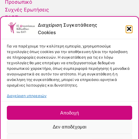
Προσωπικό
Συχνές Ερωτήσεις
ΕΛΟΤ
Διαχείριση Συγκατάθεσης
Πολιτική Cookies
Cookies
Εύκολη Πρόσβαση
Για να παρέχουμε την καλύτερη εμπειρία, χρησιμοποιούμε
τεχνολογίες όπως cookies για την αποθήκευση ή/και την πρόσβαση
σε πληροφορίες συσκευών. Η συγκατάθεση για τις εν λόγω
Κύριος Κατάλογος
τεχνολογίες θα μας επιτρέψει να επεξεργαστούμε δεδομένα
Ρωτήστε μας
προσωπικού χαρακτήρα, όπως συμπεριφορά περιήγησης ή μοναδικά
αναγνωριστικά σε αυτόν τον ιστότοπο. Η μη συγκατάθεση ή η
Apothesis
ανάκληση της συγκατάθεσης, μπορεί να επηρεάσει αρνητικά
Summon
ορισμένες λειτουργίες και δυνατότητες.
Διαχείριση υπηρεσιών
Πνευματικά δικαιώματα © 2026 –
Ελληνικό Ανοικτό
Αποδοχή
Πανεπιστήμιο
–
Δήλωση Προσβασιμότητας
– Πολιτική
Πρόσβασης
Δεν αποδέχομαι
Τμήμα Εγκαταστάσεων και Εκτέλεσης Έργων – Γραφείο
Δικτυακών και Πληροφοριακών Υπηρεσιών – Ομάδα